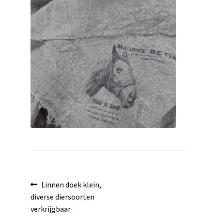
uitvouwen
Bericht
Vorig
Linnen doek klein,
bericht:
diverse diersoorten
navigatie
verkrijgbaar