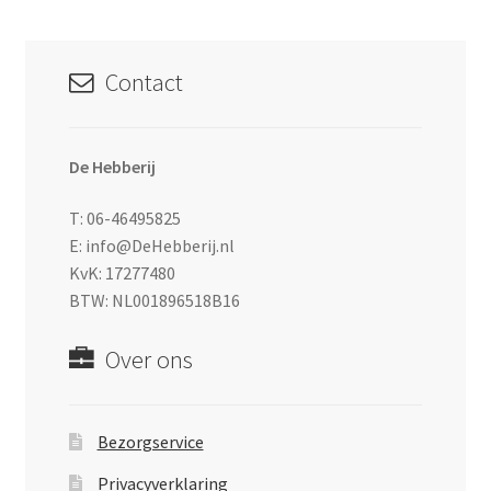
Contact
De Hebberij
T: 06-46495825
E: info@DeHebberij.nl
KvK: 17277480
BTW: NL001896518B16
Over ons
Bezorgservice
Privacyverklaring