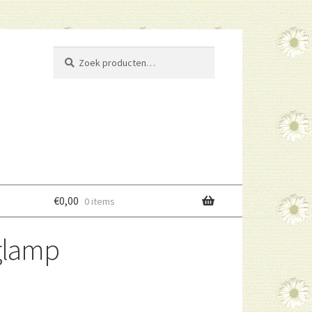
Zoeken
Zoeken
naar:
€
0,00
0 items
glamp