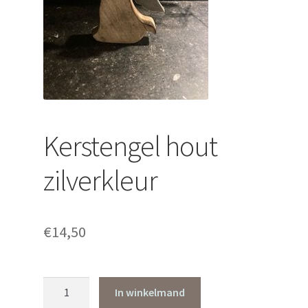
uitvouwen
Kerstengel hout
zilverkleur
€
14,50
Kerstengel
In winkelmand
hout