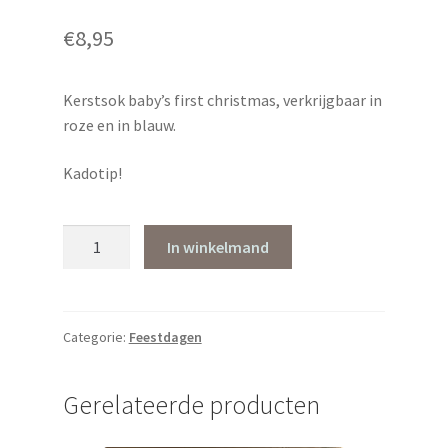
€
8,95
Kerstsok baby’s first christmas, verkrijgbaar in
roze en in blauw.
Kadotip!
Kerstsok
In winkelmand
baby's
first
Christmas
in
Categorie:
Feestdagen
roze
of
Gerelateerde producten
blauw
aantal