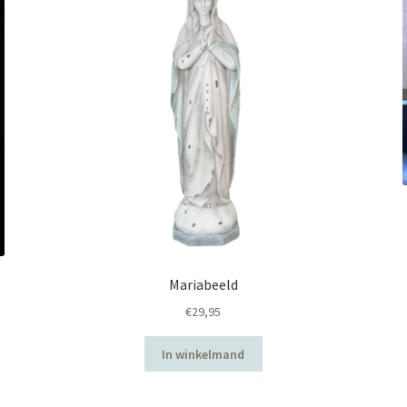
Mariabeeld
€
29,95
In winkelmand