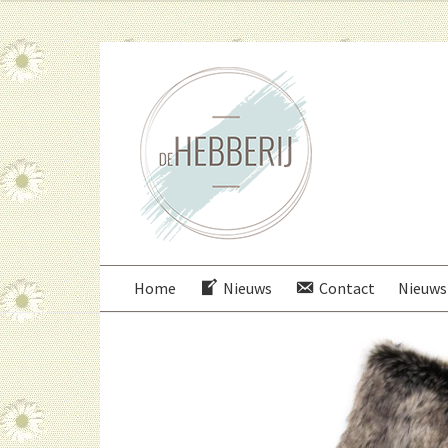
Ga
Ga
door
direct
naar
naar
navigatie
de
inhoud
Home
Nieuws
Contact
Nieuws