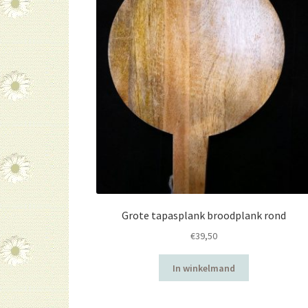
Grote tapasplank broodplank rond
€
39,50
In winkelmand