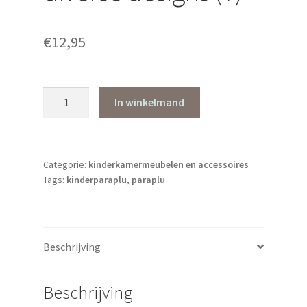
€
12,95
Kinderparaplu
In winkelmand
diverse
designs
(V)
aantal
Categorie:
kinderkamermeubelen en accessoires
Tags:
kinderparaplu
,
paraplu
Beschrijving
Beschrijving