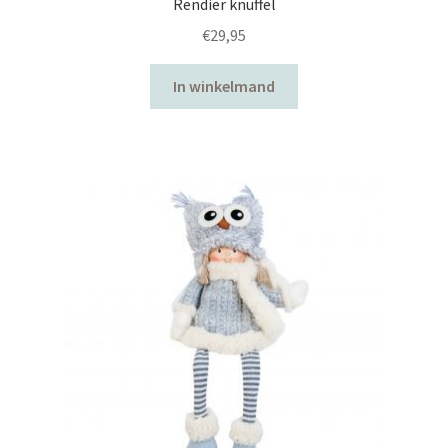
Rendier knuffel
€
29,95
In winkelmand