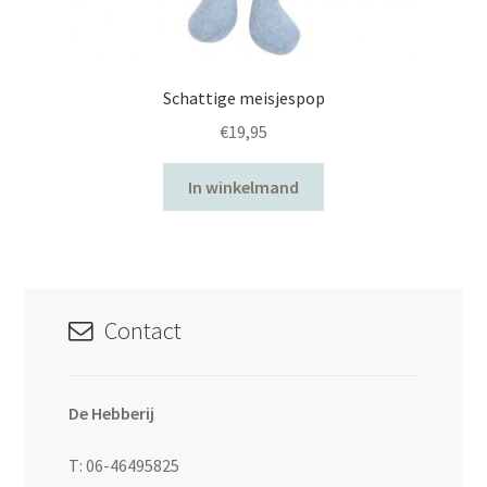
Schattige meisjespop
€
19,95
In winkelmand
Contact
De Hebberij
T: 06-46495825