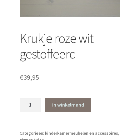
Krukje roze wit
gestoffeerd
€
39,95
Krukje
In winkelmand
roze
wit
gestoffeerd
aantal
Categorieën:
kinderkamermeubelen en accessoires
,
zitmeubelen