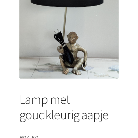
uitvouwen
Lamp met
goudkleurig aapje
€
94,50