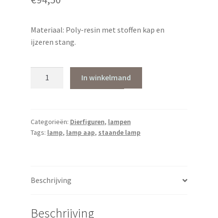
Materiaal: Poly-resin met stoffen kap en
ijzeren stang.
Lamp
In winkelmand
met
goudkleurig
aapje
aantal
Categorieën:
Dierfiguren
,
lampen
Tags:
lamp
,
lamp aap
,
staande lamp
Beschrijving
Beschrijving