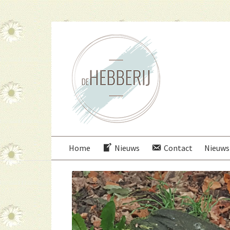
Ga
Ga
door
direct
naar
naar
navigatie
de
inhoud
Home
Nieuws
Contact
Nieuws