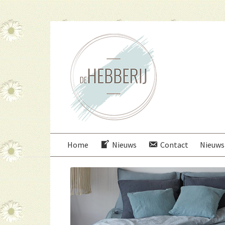
Ga
Ga
door
direct
naar
naar
navigatie
de
inhoud
Home
Nieuws
Contact
Nieuws