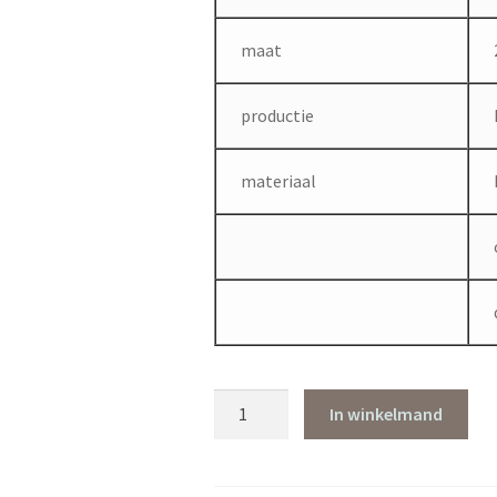
maat
productie
materiaal
Plaid
In winkelmand
Jay
aantal