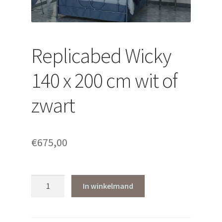
uitvouwen
Replicabed Wicky
140 x 200 cm wit of
zwart
€
675,00
Replicabed
In winkelmand
Wicky
140
x