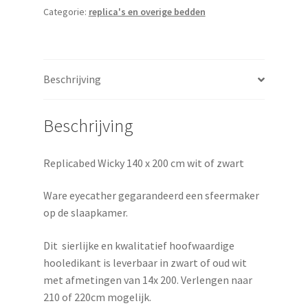
200
Categorie:
replica's en overige bedden
cm
wit
of
Beschrijving
zwart
aantal
Beschrijving
Replicabed Wicky 140 x 200 cm wit of zwart
Ware eyecather gegarandeerd een sfeermaker
op de slaapkamer.
Dit sierlijke en kwalitatief hoofwaardige
hooledikant is leverbaar in zwart of oud wit
met afmetingen van 14x 200. Verlengen naar
210 of 220cm mogelijk.