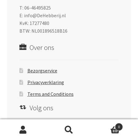
T: 06-46495825
E: info@DeHebberij.nl
KvK: 17277480
BTW: NL001896518B16
Over ons
Bezorgservice
Privacyverklaring
Terms and Conditions
Volg ons
0
facebook
instagram
pinterest
Zoeken
Zoeken