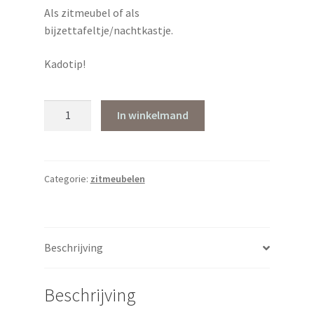
Als zitmeubel of als
bijzettafeltje/nachtkastje.
Kadotip!
sleets
In winkelmand
krukje
in
grijs
of
Categorie:
zitmeubelen
blauw
aantal
Beschrijving
Beschrijving