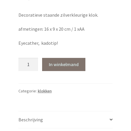
Decoratieve staande zilverkleurige klok.
afmetingen: 16 x 9 x 20 cm / 1 xAA
Eyecather, kadotip!
Staande
In winkelmand
klok
koloniaal
zilverkleur
aantal
Categorie:
klokken
Beschrijving