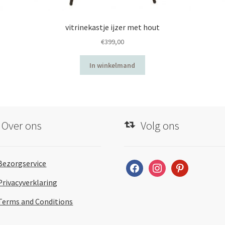
vitrinekastje ijzer met hout
€
399,00
In winkelmand
Over ons
Volg ons
Bezorgservice
facebook
instagram
pinterest
Privacyverklaring
Terms and Conditions