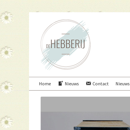
Ga
Ga
door
direct
naar
naar
navigatie
de
inhoud
Home
Nieuws
Contact
Nieuws