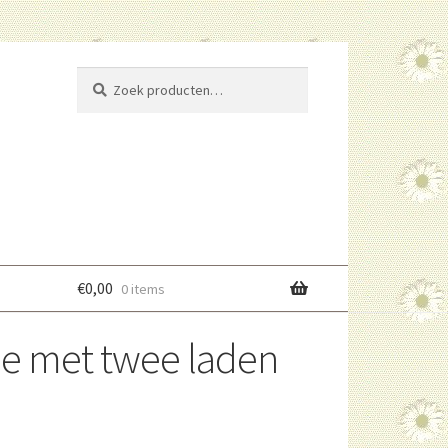
Zoeken
Zoeken
naar:
€
0,00
0 items
je met twee laden