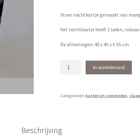
Stoer nachtkastje gemaakt van mang
het nachtkastje heeft 2 laden, robuust
De afmetingen: 40 x 40 x h 55 cm
Stoer
In winkelmand
nachtkastje
met
twee
laden
Categorieën:
kasten en commodes
,
slaa
aantal
Beschrijving