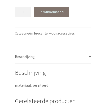
Verzilverde
In winkelmand
set
theekan,
melkkannetje
en
Categorieën:
brocante
,
woonaccessoires
suikerpot
aantal
Beschrijving
Beschrijving
materiaal: verzilverd
Gerelateerde producten