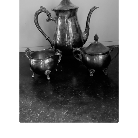
uitvouwen