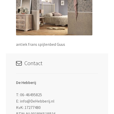
uitvouwen
antiek frans spijlenbed Guus
Contact
De Hebberij
T: 06-46495825
E: info@DeHebberij.nl
KvK: 17277480
BTW: NL001896518B16