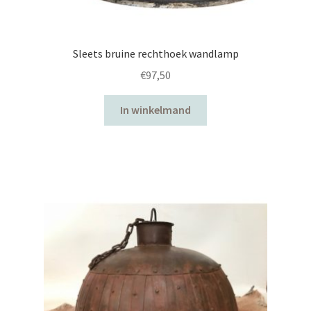
lampen
Sleets bruine rechthoek wandlamp
lattenbodems
€
97,50
matrassen
In winkelmand
opbergers/kisten
slaapkameraccessoires
Tafels
woonaccessoires
zitmeubelen