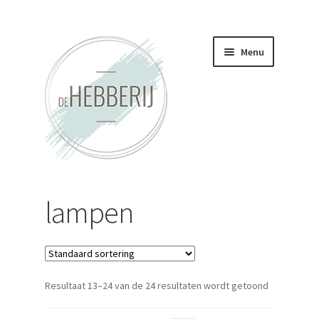
Ga
Ga
Menu
door
direct
naar
naar
navigatie
de
inhoud
Home
lampen
Nieuws
Contact
Nieuwsbrief
Resultaat 13–24 van de 24 resultaten wordt getoond
Submenu
Assortiment