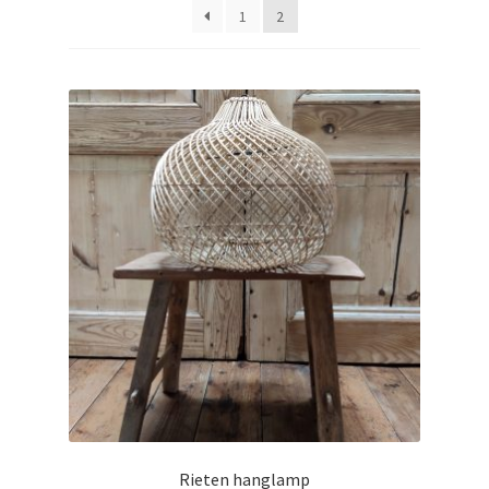
uitvouwen
1
2
spijlenbedden eenpersoons
spijlenbedden twijfelaars
spijlenbedden tweepersoons
spijlenbedden niet gerestaureerd
replica’s en overige bedden
sfeerfoto’s spijlenbedden
beddengoed eenpersoons
beddengoed tweepersoons
Rieten hanglamp