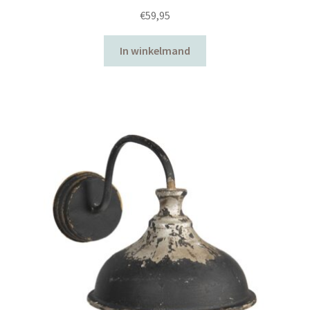
brocante
€
59,95
dierbenodigdheden
In winkelmand
Dierfiguren
Feestdagen
kasten en commodes
keukenbenodigdheden
kinderkamermeubelen en accessoires
klokken
Kussens