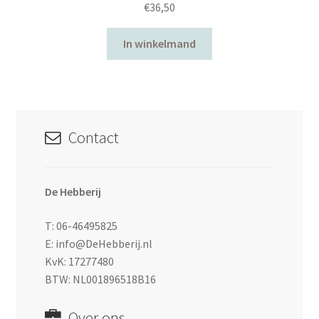
€
36,50
In winkelmand
Contact
De Hebberij
T: 06-46495825
E: info@DeHebberij.nl
KvK: 17277480
BTW: NL001896518B16
Over ons