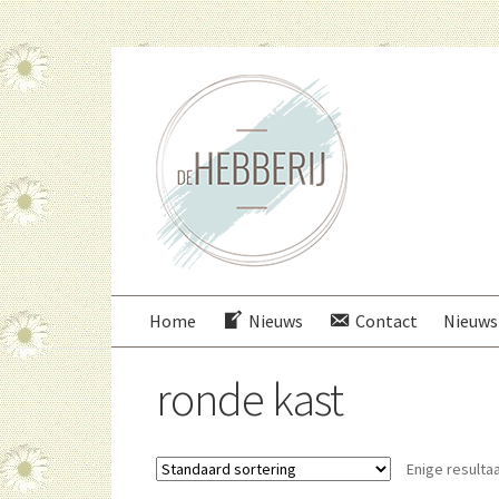
Ga
Ga
door
direct
naar
naar
navigatie
de
inhoud
Home
Nieuws
Contact
Nieuws
ronde kast
Enige resulta