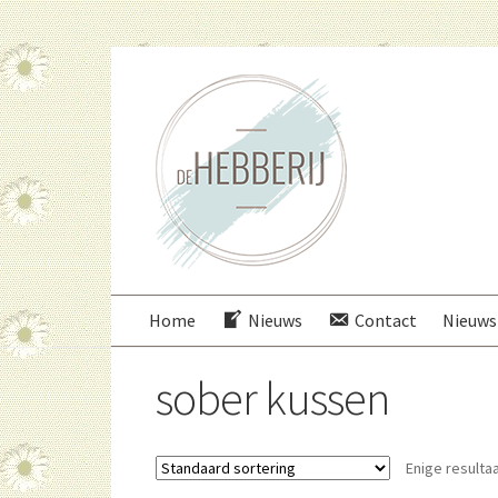
Ga
Ga
door
direct
naar
naar
navigatie
de
inhoud
Home
Nieuws
Contact
Nieuws
sober kussen
Enige resulta