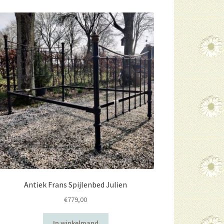
Antiek Frans Spijlenbed Julien
€
779,00
In winkelmand