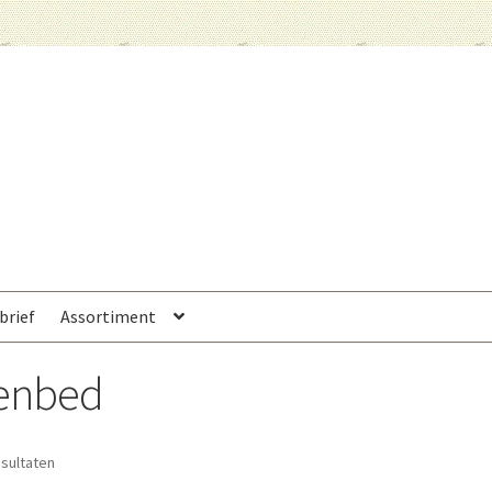
brief
Assortiment
lenbed
esultaten