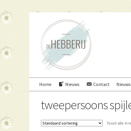
Ga
Ga
door
direct
naar
naar
navigatie
de
inhoud
Home
Nieuws
Contact
Nieuws
tweepersoons spij
Toont alle 4 r