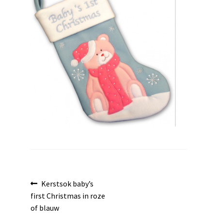
uitvouwen
Bericht
Vorig
Kerstsok baby’s
bericht:
first Christmas in roze
navigatie
of blauw