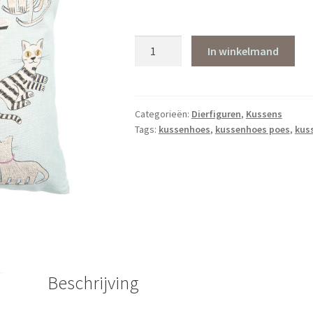
Kussenhoes
In winkelmand
poezen
lichtblauw
aantal
Categorieën:
Dierfiguren
,
Kussens
Tags:
kussenhoes
,
kussenhoes poes
,
kus
Beschrijving