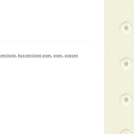
sensloop
,
kussensloop poes
,
poes
,
poezen