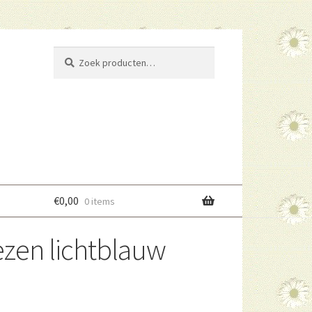
Zoeken
Zoeken
naar:
€
0,00
0 items
zen lichtblauw