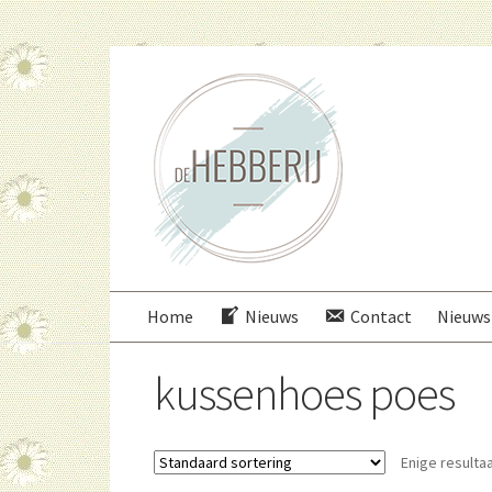
Ga
Ga
door
direct
naar
naar
navigatie
de
inhoud
Home
Nieuws
Contact
Nieuws
kussenhoes poes
Enige resulta