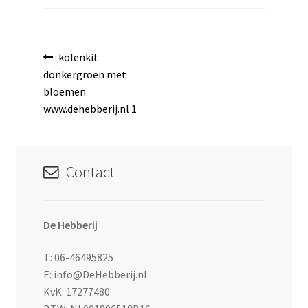
Bericht
Vorig
kolenkit
bericht:
donkergroen met
navigatie
bloemen
www.dehebberij.nl 1
Contact
De Hebberij
T: 06-46495825
E: info@DeHebberij.nl
KvK: 17277480