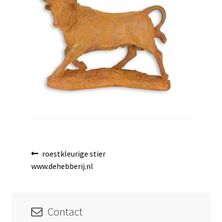
uitvouwen
Bericht
Vorig
roestkleurige stier
bericht:
www.dehebberij.nl
navigatie
Contact