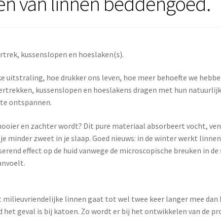
en van linnen beddengoed.
rtrek, kussenslopen en hoeslaken(s).
jke uitstraling, hoe drukker ons leven, hoe meer behoefte we heb
ertrekken, kussenslopen en hoeslakens dragen met hun natuurlijke,
g te ontspannen.
ooier en zachter wordt? Dit pure materiaal absorbeert vocht, vent
je minder zweet in je slaap. Goed nieuws: in de winter werkt linne
sserend effect op de huid vanwege de microscopische breuken in de 
anvoelt.
 milieuvriendelijke linnen gaat tot wel twee keer langer mee dan
 het geval is bij katoen. Zo wordt er bij het ontwikkelen van de 