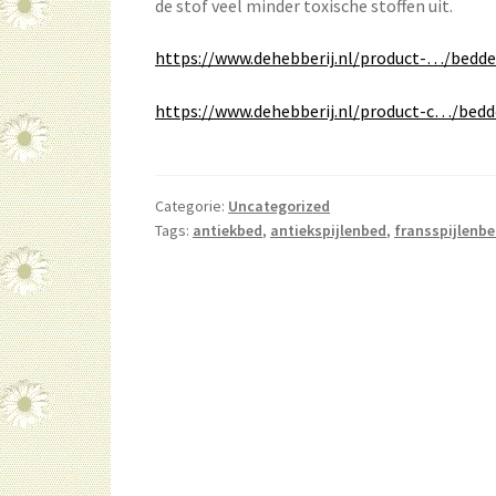
de stof veel minder toxische stoffen uit.
https://www.dehebberij.nl/product-…/bedd
https://www.dehebberij.nl/product-c…/bed
Categorie:
Uncategorized
Tags:
antiekbed
,
antiekspijlenbed
,
fransspijlenb