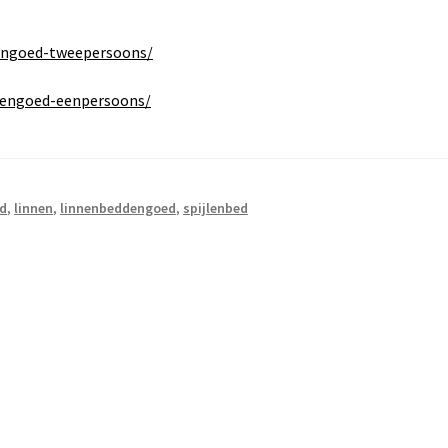
engoed-tweepersoons/
dengoed-eenpersoons/
ed
,
linnen
,
linnenbeddengoed
,
spijlenbed