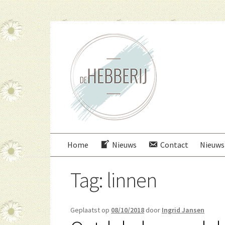
Ga
Ga
door
direct
naar
naar
navigatie
de
inhoud
Home
Nieuws
Contact
Nieuws
Tag:
linnen
Geplaatst op
08/10/2018
door
Ingrid Jansen